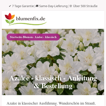
✔ 7 Tage Garantie
|
🚚 Same-Day-Lieferung
|
🌸 Über 500 Sträuße
Startseite
›
Blumen
› Azalee - klassisch
Azalee - klassisch - Anleitung
& Bestellung
Azalee in klassischer Ausführung. Wunderschön im Strauß,