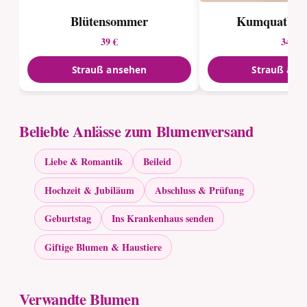
Blütensommer
Kumquatbä
39 €
34 €
Strauß ansehen
Strauß ans
Beliebte Anlässe zum Blumenversand
Liebe & Romantik
Beileid
Hochzeit & Jubiläum
Abschluss & Prüfung
Geburtstag
Ins Krankenhaus senden
Giftige Blumen & Haustiere
Verwandte Blumen