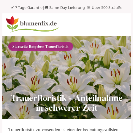
✔ 7 Tage Garantie
|
🚚 Same-Day-Lieferung
|
🌸 Über 500 Sträuße
Startseite
›
Ratgeber
› Trauerfloristik
Trauerfloristik - Anteilnahme
in schwerer Zeit
Trauerfloristik zu versenden ist eine der bedeutungsvollsten