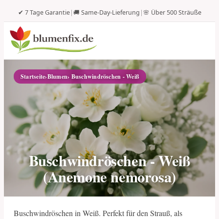
✔ 7 Tage Garantie
|
🚚 Same-Day-Lieferung
|
🌸 Über 500 Sträuße
Startseite
›
Blumen
› Buschwindröschen - Weiß
Buschwindröschen - Weiß
(Anemone nemorosa)
Buschwindröschen in Weiß. Perfekt für den Strauß, als