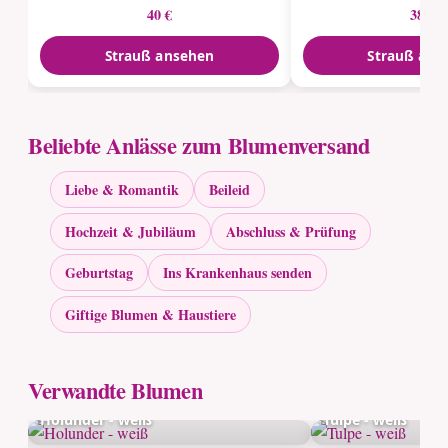
40 €
38 €
Strauß ansehen
Strauß ans
Beliebte Anlässe zum Blumenversand
Liebe & Romantik
Beileid
Hochzeit & Jubiläum
Abschluss & Prüfung
Geburtstag
Ins Krankenhaus senden
Giftige Blumen & Haustiere
Verwandte Blumen
Holunder - weiß
Tulpe - weiß