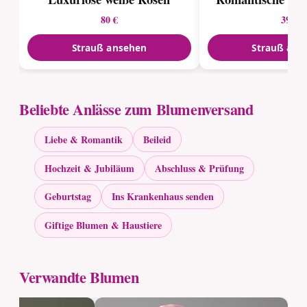
80 €
39 €
Strauß ansehen
Strauß ans
Beliebte Anlässe zum Blumenversand
Liebe & Romantik
Beileid
Hochzeit & Jubiläum
Abschluss & Prüfung
Geburtstag
Ins Krankenhaus senden
Giftige Blumen & Haustiere
Verwandte Blumen