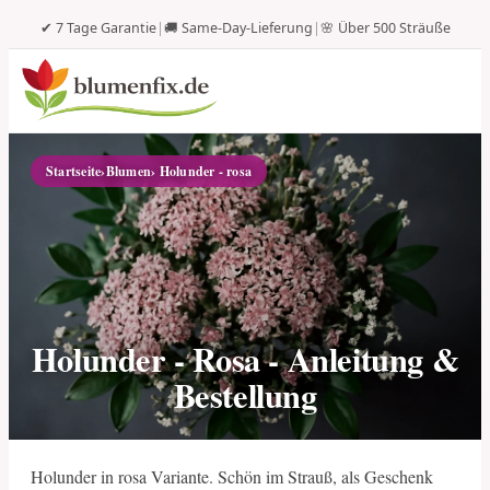
✔ 7 Tage Garantie
|
🚚 Same-Day-Lieferung
|
🌸 Über 500 Sträuße
Startseite
›
Blumen
› Holunder - rosa
Holunder - Rosa - Anleitung &
Bestellung
Holunder in rosa Variante. Schön im Strauß, als Geschenk