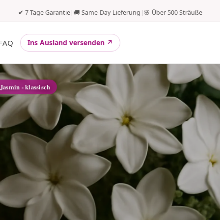
✔ 7 Tage Garantie
|
🚚 Same-Day-Lieferung
|
🌸 Über 500 Sträuße
FAQ
Ins Ausland versenden ↗
 Jasmin - klassisch