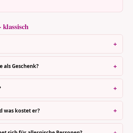
 klassisch
e als Geschenk?
?
d was kostet er?
et sich für allergische Personen?