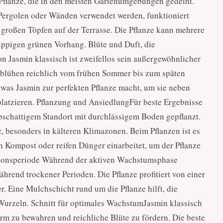
 Pflanze, die in den meisten Gartenumgebungen gedeiht.
 Pergolen oder Wänden verwendet werden, funktioniert
großen Töpfen auf der Terrasse. Die Pflanze kann mehrere
üppigen grünen Vorhang. Blüte und Duft, die
n Jasmin klassisch ist zweifellos sein außergewöhnlicher
d, blühen reichlich vom frühen Sommer bis zum späten
was Jasmin zur perfekten Pflanze macht, um sie neben
platzieren. Pflanzung und AnsiedlungFür beste Ergebnisse
bschattigem Standort mit durchlässigem Boden gepflanzt.
z, besonders in kälteren Klimazonen. Beim Pflanzen ist es
 Kompost oder reifen Dünger einarbeitet, um der Pflanze
tationsperiode Während der aktiven Wachstumsphase
hrend trockener Perioden. Die Pflanze profitiert von einer
Eine Mulchschicht rund um die Pflanze hilft, die
Wurzeln. Schnitt für optimales WachstumJasmin klassisch
m zu bewahren und reichliche Blüte zu fördern. Die beste