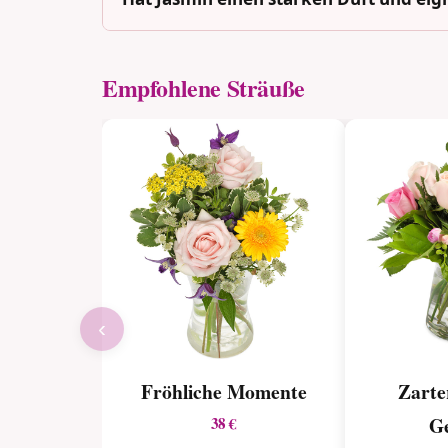
Empfohlene Sträuße
‹
Fröhliche Momente
Zarte
G
38 €