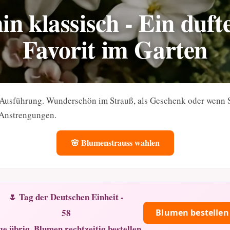
in klassisch - Ein duft
Favorit im Garten
r Ausführung. Wunderschön im Strauß, als Geschenk oder wenn 
 Anstrengungen.
🌸 Blumenstrauss wahlen
🌷 Tag der Deutschen Einheit -
58
Blumen bestellen
ge übrig. Blumen rechtzeitig bestellen.