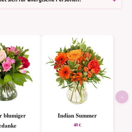
›
r blumiger
Indian Summer
edanke
40 €