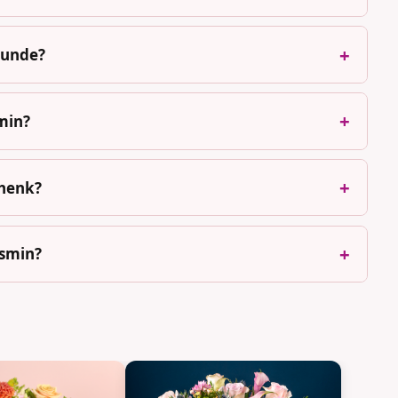
 Hunde?
smin?
chenk?
asmin?