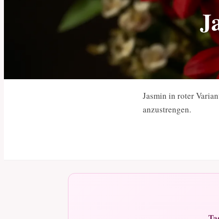
J
Jasmin in roter Varia
anzustrengen.
Ta