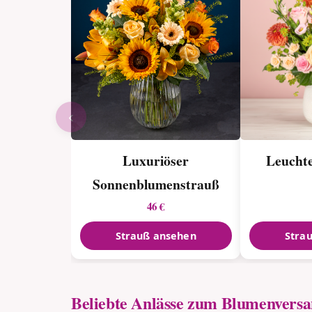
‹
Luxuriöser
Leucht
Sonnenblumen­strauß
46 €
Strauß ansehen
Stra
Beliebte Anlässe zum Blumenvers