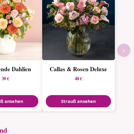
›
ende Dahlien
Callas & Rosen Deluxe
30 €
48 €
uß ansehen
Strauß ansehen
and