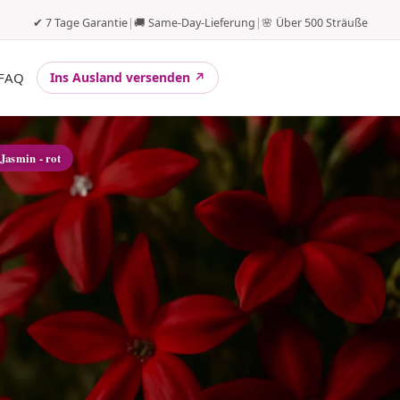
✔ 7 Tage Garantie
|
🚚 Same-Day-Lieferung
|
🌸 Über 500 Sträuße
FAQ
Ins Ausland versenden ↗
 Jasmin - rot