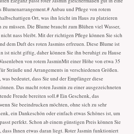
atten Eleganz passt roter Jasmin gleichermaßen gut in eine
les Blumenarrangement.# Anbau und Pflege von rotem
albschattigen Ort, was ihn leicht im Haus zu platzieren
en zu müssen. Die Blume braucht zum Blühen viel Wasser,
 nicht nass bleibt. Mit der richtigen Pflege können Sie sich
d dem Duft des roten Jasmins erfreuen. Diese Blume ist
in ist nicht giftig, daher können Sie ihn beruhigt zu Hause
Vasenleben von rotem JasminMit einer Höhe von etwa 35
 für Sträuße und Arrangements in verschiedenen Größen.
, was bedeutet, dass Sie und der Empfänger diese
nnen. Das macht roten Jasmin zu einer ausgezeichneten
ende Freude bereiten soll.# Ein Geschenk, das
 wenn Sie beeindrucken möchten, ohne sich zu sehr
henk, ein Dankeschön oder einfach etwas Schönes ist, um
asst perfekt. Schon ab einem günstigen Preis können Sie
dass Ihnen etwas daran liegt. Roter Jasmin funktioniert