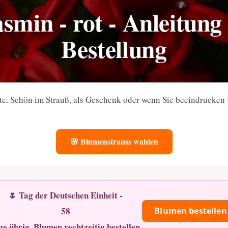
asmin - rot - Anleitung
Bestellung
nte. Schön im Strauß, als Geschenk oder wenn Sie beeindrucken 
🌸 Blumenstrauss wahlen
🌷 Tag der Deutschen Einheit -
58
Blumen bestellen
ge übrig. Blumen rechtzeitig bestellen.