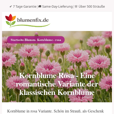
✔ 7 Tage Garantie
|
🚚 Same-Day-Lieferung
|
🌸 Über 500 Sträuße
Startseite
›
Blumen
› Kornblume - rosa
Kornblume Rosa - Eine
romantische Variante der
klassischen Kornblume
Kornblume in rosa Variante. Schön im Strauß, als Geschenk