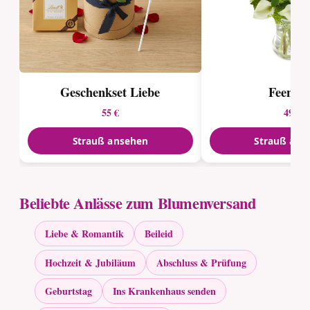
Geschenkset Liebe
Feenta
55 €
49 €
Strauß ansehen
Strauß ans
Beliebte Anlässe zum Blumenversand
Liebe & Romantik
Beileid
Hochzeit & Jubiläum
Abschluss & Prüfung
Geburtstag
Ins Krankenhaus senden