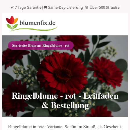
✔ 7 Tage Garantie
|
🚚 Same-Day-Lieferung
|
🌸 Über 500 Sträuße
Startseite
›
Blumen
› Ringelblume - rot
Ringelblume - rot - Leitfaden
& Bestellung
Ringelblume in roter Variante. Schön im Strauß, als Geschenk