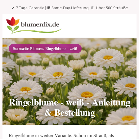
✔ 7 Tage Garantie
|
🚚 Same-Day-Lieferung
|
🌸 Über 500 Sträuße
Startseite
›
Blumen
› Ringelblume - weiß
Ringelblume - weiß - Anleitung
& Bestellung
Ringelblume in weißer Variante. Schön im Strauß, als