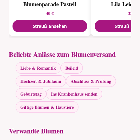
Blumenparade Pastell
Lila Leiden
40 €
28 €
Strauß ansehen
Strauß ans
Beliebte Anlässe zum Blumenversand
Liebe & Romantik
Beileid
Hochzeit & Jubiläum
Abschluss & Prüfung
Geburtstag
Ins Krankenhaus senden
Giftige Blumen & Haustiere
Verwandte Blumen