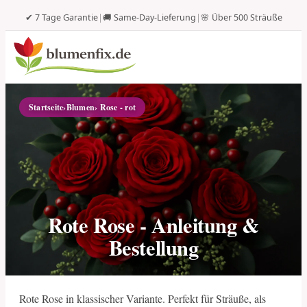
✔ 7 Tage Garantie
|
🚚 Same-Day-Lieferung
|
🌸 Über 500 Sträuße
Startseite
›
Blumen
› Rose - rot
Rote Rose - Anleitung &
Bestellung
Rote Rose in klassischer Variante. Perfekt für Sträuße, als