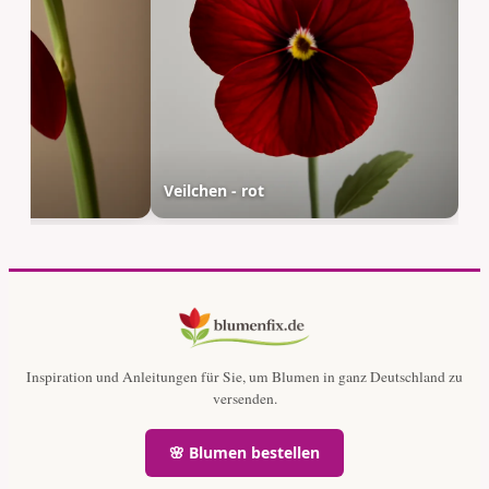
rot
Veilchen - rot
Inspiration und Anleitungen für Sie, um Blumen in ganz Deutschland zu
versenden.
🌸 Blumen bestellen