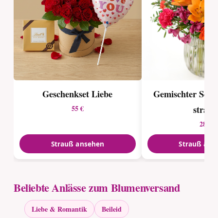
Geschenkset Liebe
Gemischter Son
strauß
55 €
28 €
Strauß ansehen
Strauß ans
Beliebte Anlässe zum Blumenversand
Liebe & Romantik
Beileid