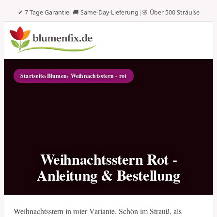
✔ 7 Tage Garantie
|
🚚 Same-Day-Lieferung
|
🌸 Über 500 Sträuße
Startseite
›
Blumen
› Weihnachtsstern - rot
Weihnachtsstern Rot -
Anleitung & Bestellung
Weihnachtsstern in roter Variante. Schön im Strauß, als