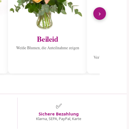
›
Beileid
Ins Kran
sen
Weiße Blumen, die Anteilnahme zeigen
Verbreiten Sie Freude
Stra
✅
Sichere Bezahlung
Klarna, SEPA, PayPal, Karte