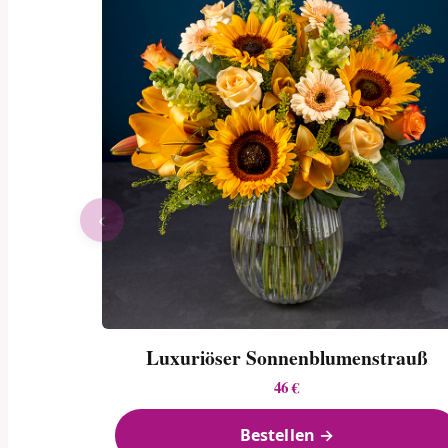
‹
Luxuriöser Sonnenblumen­strauß
46 €
Bestellen →