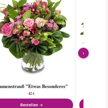
›
umenstrauß "Etwas Besonderes"
Um
42 €
Bestellen →