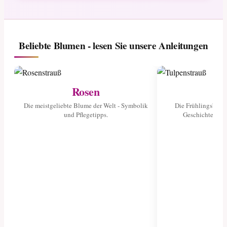
Beliebte Blumen - lesen Sie unsere Anleitungen
Rosen
Tu
Die meistgeliebte Blume der Welt - Symbolik
Die Frühlingsblume
und Pflegetipps.
Geschichte und 