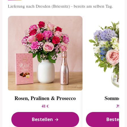
Lieferung nach Dresden (Briesnitz) - bereits am selben Tag.
Rosen, Pralinen & Prosecco
Sommerid
41 €
39 €
Bestellen →
Bestelle