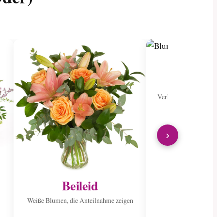
Ins Kran
sen
Verbreiten Sie Freude
Stra
›
Beileid
Weiße Blumen, die Anteilnahme zeigen