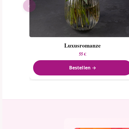
‹
Luxusromanze
55 €
Bestellen →