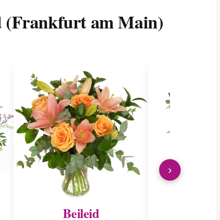
d (Frankfurt am Main)
›
Beileid
Ins Kran