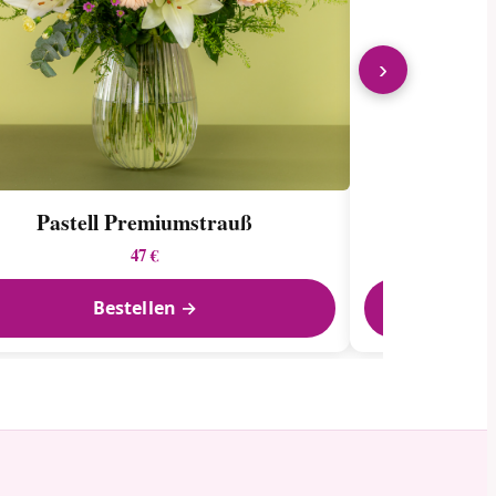
›
Pastell Premiumstrauß
Blumenstra
47 €
Bestellen →