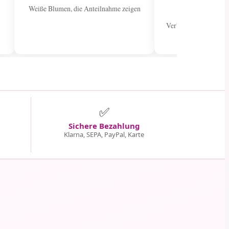
sen
Weiße Blumen, die Anteilnahme zeigen
Verbreiten Sie Freude
Stra
✅
Sichere Bezahlung
Klarna, SEPA, PayPal, Karte