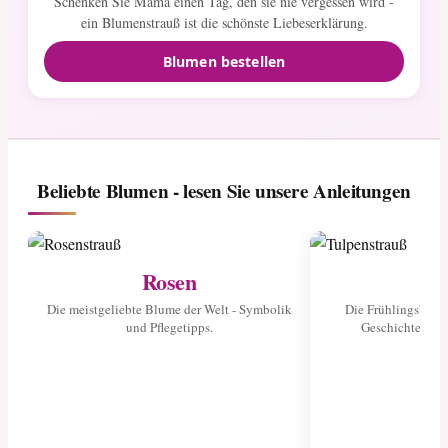
Schenken Sie Mama einen Tag, den sie nie vergessen wird -
ein Blumenstrauß ist die schönste Liebeserklärung.
Blumen bestellen
Beliebte Blumen - lesen Sie unsere Anleitungen
Rosen
Tu
Die meistgeliebte Blume der Welt - Symbolik
Die Frühlingsblume
und Pflegetipps.
Geschichte und 