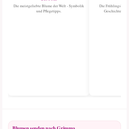
Die meistgeliebte Blume der Welt - Symbolik
Die Frühlingsblume
und Pflegetipps.
Geschichte und 
Blumen senden nach Grimma