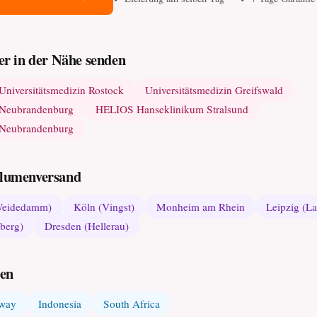
r in der Nähe senden
Universitätsmedizin Rostock
Universitätsmedizin Greifswald
m Neubrandenburg
HELIOS Hanseklinikum Stralsund
m Neubrandenburg
 Blumenversand
Weidedamm)
Köln (Vingst)
Monheim am Rhein
Leipzig (L
berg)
Dresden (Hellerau)
den
way
Indonesia
South Africa