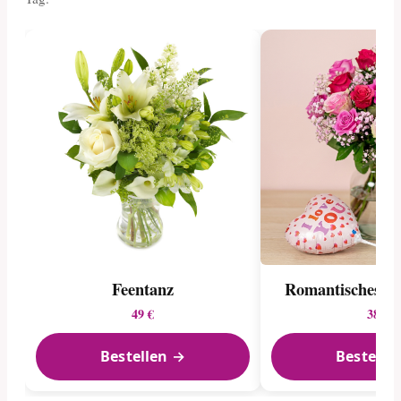
Feentanz
Romantisches G
49 €
38 €
Bestellen →
Bestelle