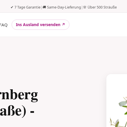
✔ 7 Tage Garantie
|
🚚 Same-Day-Lieferung
|
🌸 Über 500 Sträuße
FAQ
Ins Ausland versenden ↗
rnberg
aße) -