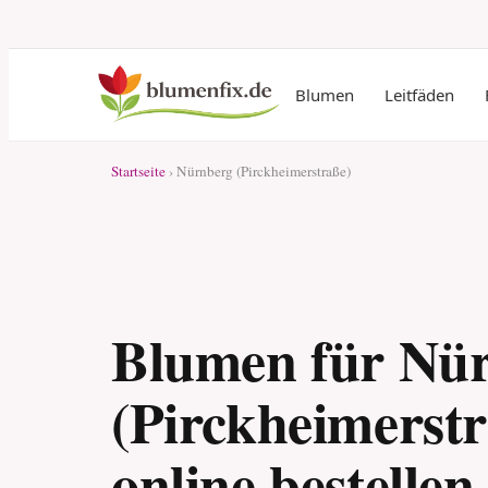
Blumen
Leitfäden
Startseite
› Nürnberg (Pirckheimerstraße)
Blumen für Nü
(Pirckheimerstr
online bestellen