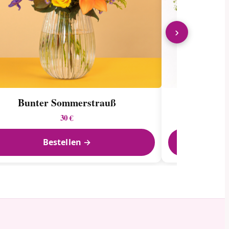
›
Bunter Sommerstrauß
Blumens
30 €
Bestellen →