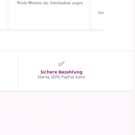
sen
Weiße Blumen, die Anteilnahme zeigen
Verbreiten Sie Freude
Stra
✅
Sichere Bezahlung
Klarna, SEPA, PayPal, Karte