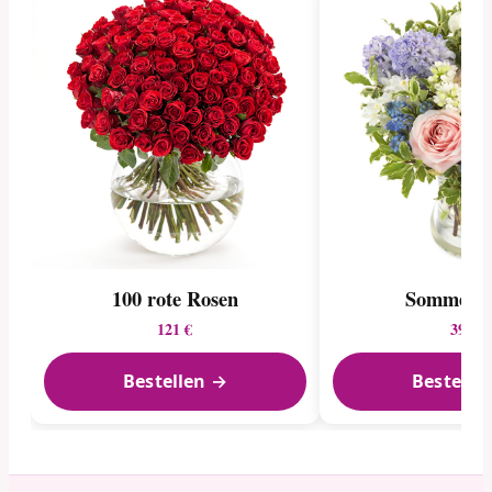
100 rote Rosen
Sommerid
121 €
39 €
Bestellen →
Bestelle