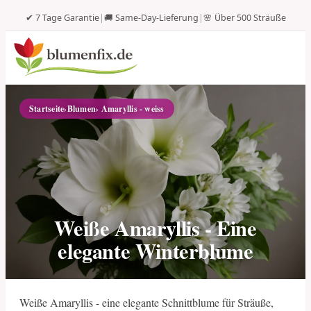
✔ 7 Tage Garantie
|
🚚 Same-Day-Lieferung
|
🌸 Über 500 Sträuße
Startseite
›
Blumen
› Amaryllis - weiss
Weiße Amaryllis - Eine
elegante Winterblume
Weiße Amaryllis - eine elegante Schnittblume für Sträuße,