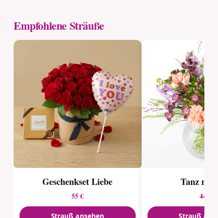
Empfohlene Sträuße
Geschenkset Liebe
Tanz mit 
55 €
44 €
Strauß ansehen
Strauß ans