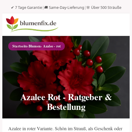
✔ 7 Tage Garantie
|
🚚 Same-Day-Lieferung
|
🌸 Über 500 Sträuße
Startseite
›
Blumen
› Azalee - rot
Azalee Rot - Ratgeber &
Bestellung
Azalee in roter Variante. Schön im Strauß, als Geschenk oder