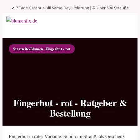
✔ 7 Tage Garantie
|
🚚 Same-Day-Lieferung
|
🌸 Über 500 Sträuße
Startseite
›
Blumen
› Fingerhut - rot
Fingerhut - rot - Ratgeber &
Bestellung
Fingerhut in roter Variante. Schön im Strauß, als Geschenk