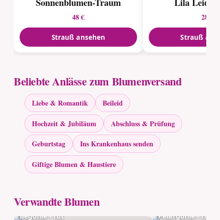
Sonnenblumen-Traum
Lila Leiden
48 €
28 €
Strauß ansehen
Strauß ans
Beliebte Anlässe zum Blumenversand
Liebe & Romantik
Beileid
Hochzeit & Jubiläum
Abschluss & Prüfung
Geburtstag
Ins Krankenhaus senden
Giftige Blumen & Haustiere
Verwandte Blumen
Begonie - rot
Pelargonie - rot