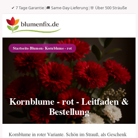
✔ 7 Tage Garantie
|
🚚 Same-Day-Lieferung
|
🌸 Über 500 Sträuße
Startseite
›
Blumen
› Kornblume - rot
Kornblume - rot - Leitfaden &
Bestellung
Kornblume in roter Variante. Schön im Strauß, als Geschenk