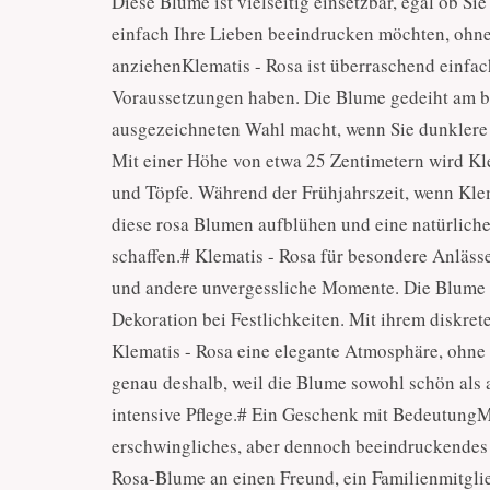
Diese Blume ist vielseitig einsetzbar, egal ob S
einfach Ihre Lieben beeindrucken möchten, ohne
anziehenKlematis - Rosa ist überraschend einfac
Voraussetzungen haben. Die Blume gedeiht am bes
ausgezeichneten Wahl macht, wenn Sie dunklere 
Mit einer Höhe von etwa 25 Zentimetern wird Kl
und Töpfe. Während der Frühjahrszeit, wenn Klema
diese rosa Blumen aufblühen und eine natürlich
schaffen.# Klematis - Rosa für besondere Anläss
und andere unvergessliche Momente. Die Blume p
Dekoration bei Festlichkeiten. Mit ihrem diskre
Klematis - Rosa eine elegante Atmosphäre, ohne
genau deshalb, weil die Blume sowohl schön als au
intensive Pflege.# Ein Geschenk mit BedeutungMi
erschwingliches, aber dennoch beeindruckendes
Rosa-Blume an einen Freund, ein Familienmitglie