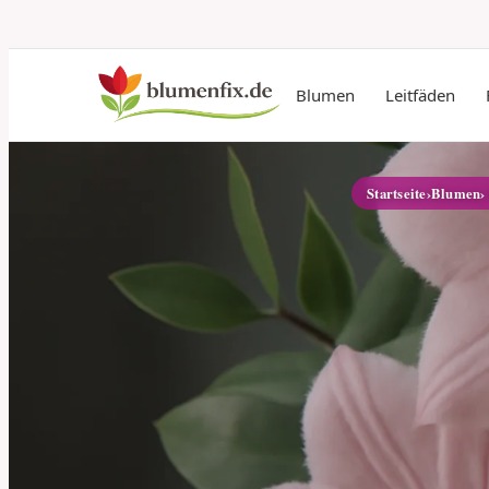
Blumen
Leitfäden
Startseite
›
Blumen
›