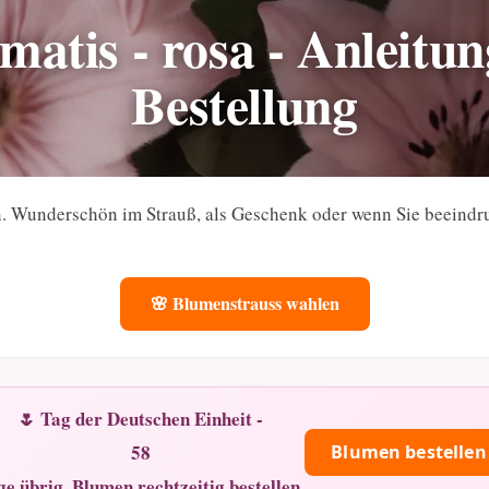
matis - rosa - Anleitu
Bestellung
n. Wunderschön im Strauß, als Geschenk oder wenn Sie beeind
🌸 Blumenstrauss wahlen
🌷 Tag der Deutschen Einheit -
58
Blumen bestellen
ge übrig. Blumen rechtzeitig bestellen.