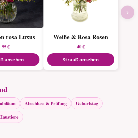
›
n rosa Luxus
Weiße & Rosa Rosen
55 €
40 €
uß ansehen
Strauß ansehen
and
Jubiläum
Abschluss & Prüfung
Geburtstag
Haustiere