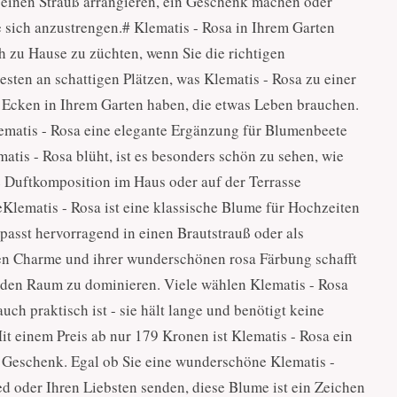
ie einen Strauß arrangieren, ein Geschenk machen oder
 sich anzustrengen.# Klematis - Rosa in Ihrem Garten
h zu Hause zu züchten, wenn Sie die richtigen
ten an schattigen Plätzen, was Klematis - Rosa zu einer
Ecken in Ihrem Garten haben, die etwas Leben brauchen.
ematis - Rosa eine elegante Ergänzung für Blumenbeete
tis - Rosa blüht, ist es besonders schön zu sehen, wie
e Duftkomposition im Haus oder auf der Terrasse
eKlematis - Rosa ist eine klassische Blume für Hochzeiten
asst hervorragend in einen Brautstrauß oder als
ten Charme und ihrer wunderschönen rosa Färbung schafft
 den Raum zu dominieren. Viele wählen Klematis - Rosa
ch praktisch ist - sie hält lange und benötigt keine
t einem Preis ab nur 179 Kronen ist Klematis - Rosa ein
 Geschenk. Egal ob Sie eine wunderschöne Klematis -
d oder Ihren Liebsten senden, diese Blume ist ein Zeichen