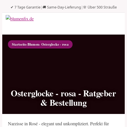
✔ 7 Tage Garantie
|
🚚 Same-Day-Lieferung
|
🌸 Über 500 Sträuße
Startseite
›
Blumen
› Osterglocke - rosa
Osterglocke - rosa - Ratgeber
& Bestellung
Narzisse in Rosé - elegant und unkompliziert. Perfekt für