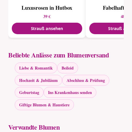
Luxusrosen in Hutbox
Fabelhafte 
39 €
48 €
Strauß ansehen
Strauß ans
Beliebte Anlässe zum Blumenversand
Liebe & Romantik
Beileid
Hochzeit & Jubiläum
Abschluss & Prüfung
Geburtstag
Ins Krankenhaus senden
Giftige Blumen & Haustiere
Verwandte Blumen