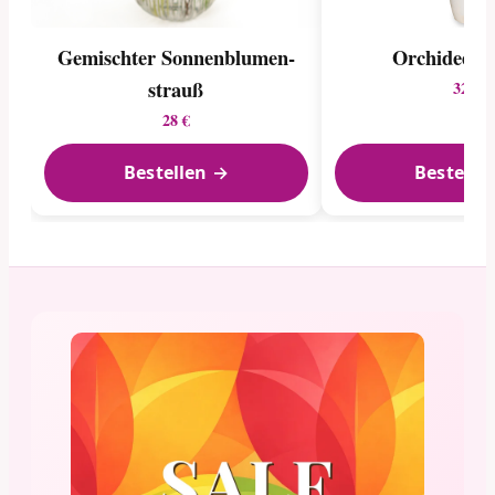
Gemischter Sonnenblumen­
Orchidee in
strauß
32 €
28 €
Bestellen →
Bestelle